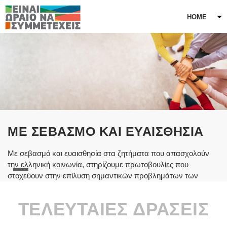
Παράκαμψη προς το κυρίως περιεχόμενο
HOME
Σχετικά Με Εμάς
Εταιρική Κοινωνική Ευθύνη
Χορηγίες
Πληροφορίες Για Την LG
ΜΕ ΣΕΒΑΣΜΟ ΚΑΙ ΕΥΑΙΣΘΗΣΙΑ
Με σεβασμό και ευαισθησία στα ζητήματα που απασχολούν
την ελληνική κοινωνία, στηρίζουμε πρωτοβουλίες που
στοχεύουν στην επίλυση σημαντικών προβλημάτων των
συνανθρώπων μας.
ΤΕΛΕΥΤΑΙΕΣ ΔΡΑΣΕΙΣ
ΠΕΡΙΣΣΟΤΕΡΑ